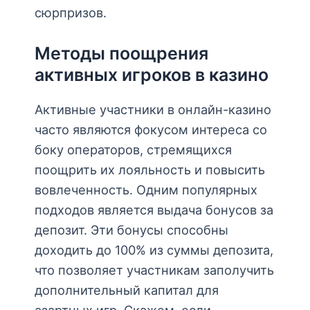
сюрпризов.
Методы поощрения
активных игроков в казино
Активные участники в онлайн-казино
часто являются фокусом интереса со
боку операторов, стремящихся
поощрить их лояльность и повысить
вовлеченность. Одним популярных
подходов является выдача бонусов за
депозит. Эти бонусы способны
доходить до 100% из суммы депозита,
что позволяет участникам заполучить
дополнительный капитал для
азартных игр. Скажем, если