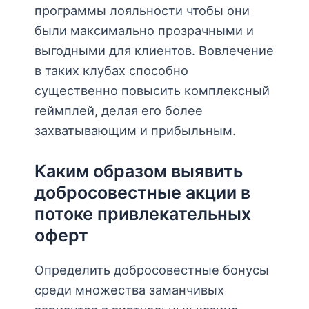
программы лояльности чтобы они
были максимально прозрачными и
выгодными для клиентов. Вовлечение
в таких клубах способно
существенно повысить комплексный
геймплей, делая его более
захватывающим и прибыльным.
Каким образом выявить
добросовестные акции в
потоке привлекательных
оферт
Определить добросовестные бонусы
среди множества заманчивых