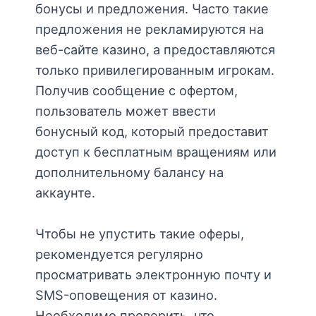
бонусы и предложения. Часто такие
предложения не рекламируются на
веб-сайте казино, а предоставляются
только привилегированным игрокам.
Получив сообщение с офертом,
пользователь может ввести
бонусный код, который предоставит
доступ к бесплатным вращениям или
дополнительному балансу на
аккаунте.
Чтобы не упустить такие оферы,
рекомендуется регулярно
просматривать электронную почту и
SMS-оповещения от казино.
Необходимо проверить, что