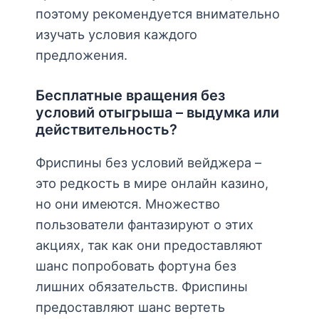
поэтому рекомендуется внимательно
изучать условия каждого
предложения.
Бесплатные вращения без
условий отыгрыша – выдумка или
действительность?
Фриспины без условий вейджера –
это редкость в мире онлайн казино,
но они имеются. Множество
пользователи фантазируют о этих
акциях, так как они предоставляют
шанс попробовать фортуна без
лишних обязательств. Фриспины
предоставляют шанс вертеть