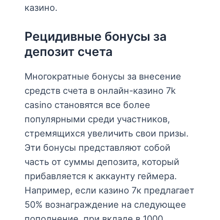
казино.
Рецидивные бонусы за
депозит счета
Многократные бонусы за внесение
средств счета в онлайн-казино 7k
casino становятся все более
популярными среди участников,
стремящихся увеличить свои призы.
Эти бонусы представляют собой
часть от суммы депозита, который
прибавляется к аккаунту геймера.
Например, если казино 7к предлагает
50% вознаграждение на следующее
пополнение, при вкладе в 1000