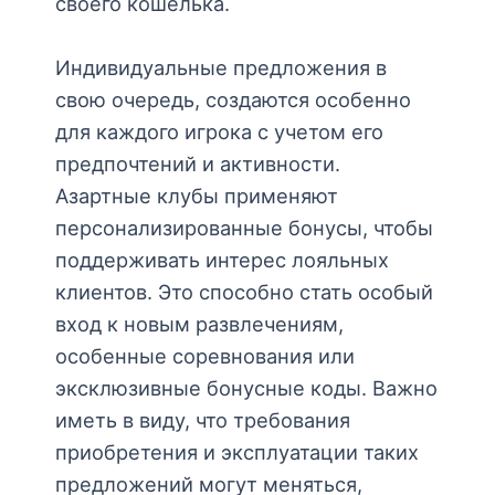
своего кошелька.
Индивидуальные предложения в
свою очередь, создаются особенно
для каждого игрока с учетом его
предпочтений и активности.
Азартные клубы применяют
персонализированные бонусы, чтобы
поддерживать интерес лояльных
клиентов. Это способно стать особый
вход к новым развлечениям,
особенные соревнования или
эксклюзивные бонусные коды. Важно
иметь в виду, что требования
приобретения и эксплуатации таких
предложений могут меняться,