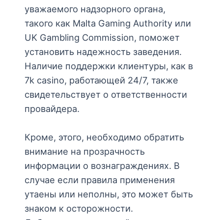
уважаемого надзорного органа,
такого как Malta Gaming Authority или
UK Gambling Commission, поможет
установить надежность заведения.
Наличие поддержки клиентуры, как в
7k casino, работающей 24/7, также
свидетельствует о ответственности
провайдера.
Кроме, этого, необходимо обратить
внимание на прозрачность
информации о вознаграждениях. В
случае если правила применения
утаены или неполны, это может быть
знаком к осторожности.