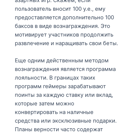
пользователь вносит 100 у.е., ему
предоставляется дополнительно 100
баксов в виде вознаграждения. Это
мотивирует участников продолжить
развлечение и наращивать свои беты.
Еще одним действенным методом
вознаграждения является программа
лояльности. В границах таких
программ геймеры зарабатывают
поинты за каждую ставку или вклад,
которые затем можно
конвертировать на наличные
средства или эксклюзивные подарки.
Планы верности часто содержат