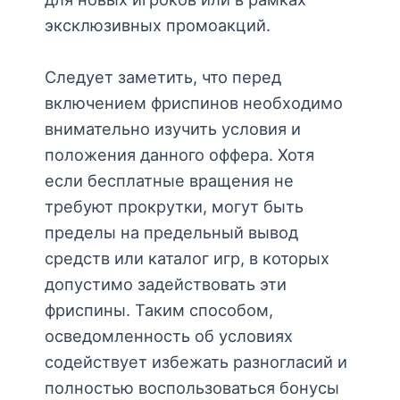
эксклюзивных промоакций.
Следует заметить, что перед
включением фриспинов необходимо
внимательно изучить условия и
положения данного оффера. Хотя
если бесплатные вращения не
требуют прокрутки, могут быть
пределы на предельный вывод
средств или каталог игр, в которых
допустимо задействовать эти
фриспины. Таким способом,
осведомленность об условиях
содействует избежать разногласий и
полностью воспользоваться бонусы