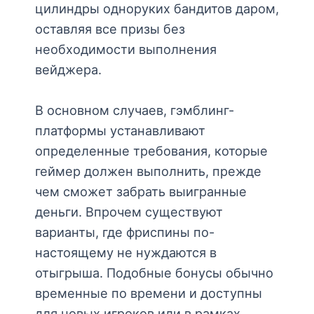
цилиндры одноруких бандитов даром,
оставляя все призы без
необходимости выполнения
вейджера.
В основном случаев, гэмблинг-
платформы устанавливают
определенные требования, которые
геймер должен выполнить, прежде
чем сможет забрать выигранные
деньги. Впрочем существуют
варианты, где фриспины по-
настоящему не нуждаются в
отыгрыша. Подобные бонусы обычно
временные по времени и доступны
для новых игроков или в рамках