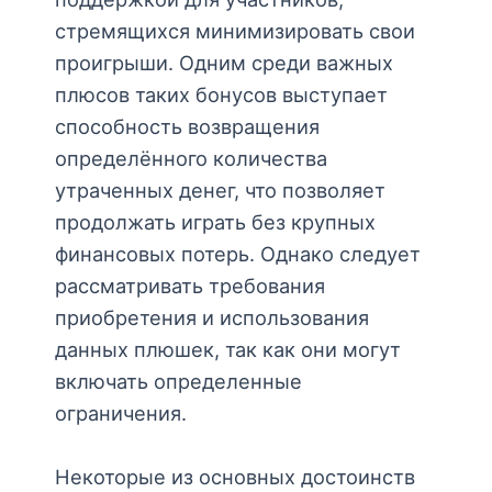
стремящихся минимизировать свои
проигрыши. Одним среди важных
плюсов таких бонусов выступает
способность возвращения
определённого количества
утраченных денег, что позволяет
продолжать играть без крупных
финансовых потерь. Однако следует
рассматривать требования
приобретения и использования
данных плюшек, так как они могут
включать определенные
ограничения.
Некоторые из основных достоинств