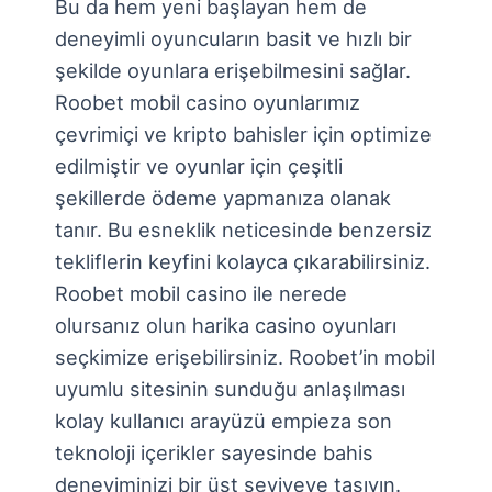
Bu da hem yeni başlayan hem de
deneyimli oyuncuların basit ve hızlı bir
şekilde oyunlara erişebilmesini sağlar.
Roobet mobil casino oyunlarımız
çevrimiçi ve kripto bahisler için optimize
edilmiştir ve oyunlar için çeşitli
şekillerde ödeme yapmanıza olanak
tanır. Bu esneklik neticesinde benzersiz
tekliflerin keyfini kolayca çıkarabilirsiniz.
Roobet mobil casino ile nerede
olursanız olun harika casino oyunları
seçkimize erişebilirsiniz. Roobet’in mobil
uyumlu sitesinin sunduğu anlaşılması
kolay kullanıcı arayüzü empieza son
teknoloji içerikler sayesinde bahis
deneyiminizi bir üst seviyeye taşıyın.