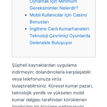
Oynamak Için Minimum
Gereksinimler Nelerdir?
Mobil Kullanıcılar Için Casino
Bonusları
İngiltere Canlı Kumarhaneleri:
Teknoloji Çevrimiçi Oyunlarda
Gelenekle Buluşuyor
Şüpheli kaynaklardan uygulama
indirmeyin; dolandırıcılarla karşılaşabilir
veya telefonunuza virüs
bulaştırabilirsiniz. Küresel kumar pazarı,
teknolojik yenilik ve yükselen mobil
kumar dalgası tarafından körüklenen
öngörülen bir büyüme patlamasıyla