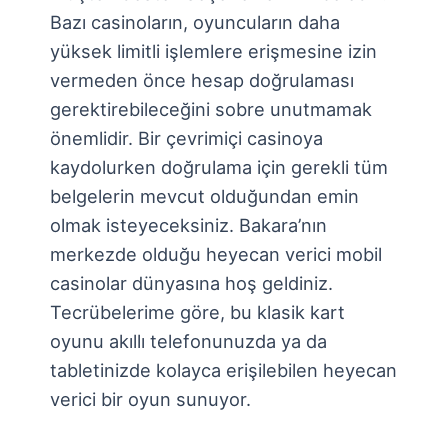
Bazı casinoların, oyuncuların daha
yüksek limitli işlemlere erişmesine izin
vermeden önce hesap doğrulaması
gerektirebileceğini sobre unutmamak
önemlidir. Bir çevrimiçi casinoya
kaydolurken doğrulama için gerekli tüm
belgelerin mevcut olduğundan emin
olmak isteyeceksiniz. Bakara’nın
merkezde olduğu heyecan verici mobil
casinolar dünyasına hoş geldiniz.
Tecrübelerime göre, bu klasik kart
oyunu akıllı telefonunuzda ya da
tabletinizde kolayca erişilebilen heyecan
verici bir oyun sunuyor.