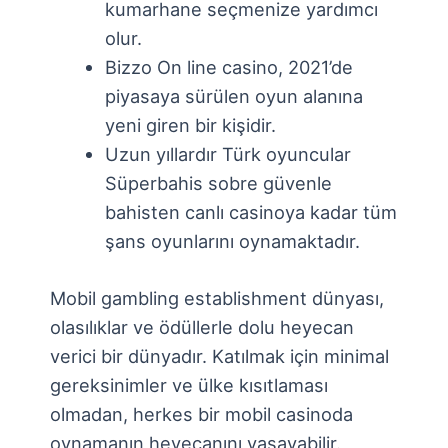
kumarhane seçmenize yardımcı
olur.
Bizzo On line casino, 2021’de
piyasaya sürülen oyun alanına
yeni giren bir kişidir.
Uzun yıllardır Türk oyuncular
Süperbahis sobre güvenle
bahisten canlı casinoya kadar tüm
şans oyunlarını oynamaktadır.
Mobil gambling establishment dünyası,
olasılıklar ve ödüllerle dolu heyecan
verici bir dünyadır. Katılmak için minimal
gereksinimler ve ülke kısıtlaması
olmadan, herkes bir mobil casinoda
oynamanın heyecanını yaşayabilir.