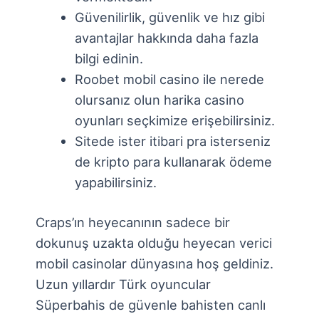
Güvenilirlik, güvenlik ve hız gibi
avantajlar hakkında daha fazla
bilgi edinin.
Roobet mobil casino ile nerede
olursanız olun harika casino
oyunları seçkimize erişebilirsiniz.
Sitede ister itibari pra isterseniz
de kripto para kullanarak ödeme
yapabilirsiniz.
Craps’ın heyecanının sadece bir
dokunuş uzakta olduğu heyecan verici
mobil casinolar dünyasına hoş geldiniz.
Uzun yıllardır Türk oyuncular
Süperbahis de güvenle bahisten canlı