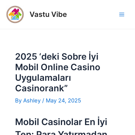
Skip
to
Vastu Vibe
Mai
content
Men
2025 ‘deki Sobre İyi
Mobil Online Casino
Uygulamaları
Casinorank”
By
Ashley
/
May 24, 2025
Mobil Casinolar En İyi
Ten: Para Yatırmadan