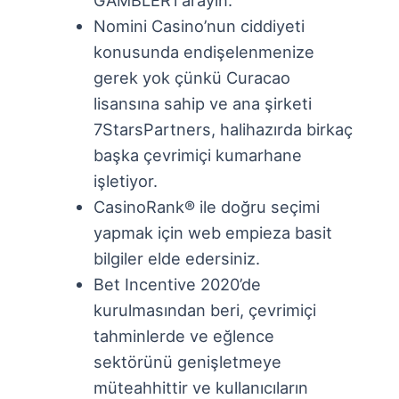
Nomini Casino’nun ciddiyeti
konusunda endişelenmenize
gerek yok çünkü Curacao
lisansına sahip ve ana şirketi
7StarsPartners, halihazırda birkaç
başka çevrimiçi kumarhane
işletiyor.
CasinoRank® ile doğru seçimi
yapmak için web empieza basit
bilgiler elde edersiniz.
Bet Incentive 2020’de
kurulmasından beri, çevrimiçi
tahminlerde ve eğlence
sektörünü genişletmeye
müteahhittir ve kullanıcıların