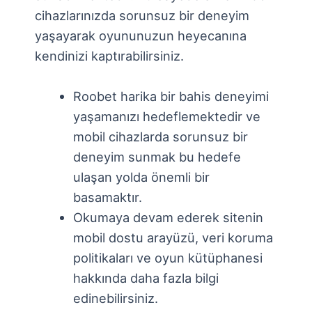
cihazlarınızda sorunsuz bir deneyim
yaşayarak oyununuzun heyecanına
kendinizi kaptırabilirsiniz.
Roobet harika bir bahis deneyimi
yaşamanızı hedeflemektedir ve
mobil cihazlarda sorunsuz bir
deneyim sunmak bu hedefe
ulaşan yolda önemli bir
basamaktır.
Okumaya devam ederek sitenin
mobil dostu arayüzü, veri koruma
politikaları ve oyun kütüphanesi
hakkında daha fazla bilgi
edinebilirsiniz.