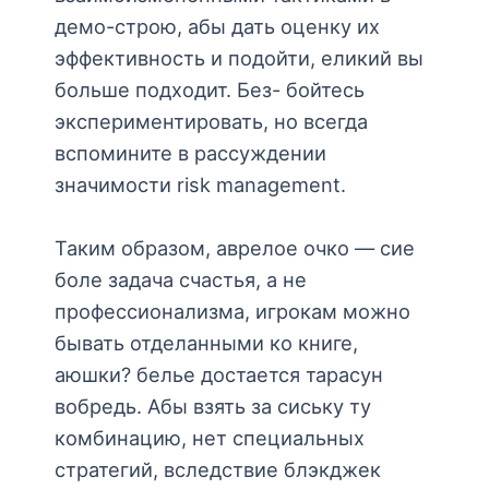
демо-строю, абы дать оценку их
эффективность и подойти, еликий вы
больше подходит. Без- бойтесь
экспериментировать, но всегда
вспомините в рассуждении
значимости risk management.
Таким образом, аврелое очко — сие
боле задача счастья, а не
профессионализма, игрокам можно
бывать отделанными ко книге,
аюшки? белье достается тарасун
вобредь. Абы взять за сиську ту
комбинацию, нет специальных
стратегий, вследствие блэкджек