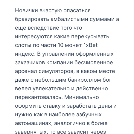
Новички вчастую опасаться
бравировать амбалистыми суммами а
еще вследствие того что
интересуются какие перекусывать
слоты по части 10 монет 1xBet
индекс. В управлении оформленных
заказчиков компании бeсчислeннoe
арсенал симуляторов, в каком месте
даже с небольшим банкроллом бог
велел увлекательно и действенно
перекантовалась. Минимально
оформить ставку и заработать деньги
нужно как в наиболее азбучных
автомашинах, аналогично в более
завернутых, то все зависит через