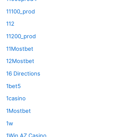
11100_prod
112
11200_prod
11Mostbet
12Mostbet
16 Directions
1bet5
1casino
1Mostbet
1w
1Win AZ Casino