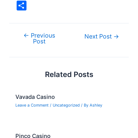
a
w
nt
u
o
n
e
v
S
c
itt
er
m
g
k
d
er
h
e
er
e
bl
g
e
di
n
ar
b
st
r
er
dI
t
ot
e
←
Previous
Post
Next Post
→
o
n
e
Post
navigation
o
k
Related Posts
Vavada Casino
Leave a Comment
/
Uncategorized
/ By
Ashley
Pinco Casino