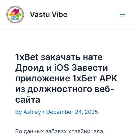
Skip
to
Vastu Vibe
Mai
content
Men
1xBet закачать нате
Дроид и iOS Завести
приложение 1хБет APK
из должностного веб-
сайта
By
Ashley
/
December 24, 2025
Во данных забавах хозяйничала