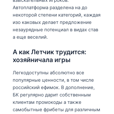
Автоплатформа разделена на до
некоторой степени категорий, каждая
изо каковых делает предложение
незаурядные потенциал в видах став
а еще веселий.
А как Летчик трудится:
хозяйничала игры
Легкодоступны абсолютно все
популярные ценности, в том числе
российский ефимок. В дополнение,
БК регулярно дарит собственным
клиентам промокоды а также
самобытные фрибеты для различным