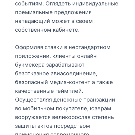
событиям. Оглядеть индивидуальные
премиальные предложения
нападающий может в своем
собственном кабинете.
Оформляя ставки в нестандартном
приложении, клиенты онлайн
букмекера зарабатывают
безотказное авиасоединение,
безопасный медиа-контент а также
качественные геймплей.
Осуществляя денежные транзакции
во мобильном покупателе, юзерам
вооружается великорослая степень
защиты актов посредством
применения современного