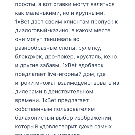
просты, а вот ставки могут являться
как маленькими, но и крупными.
1xBet дает своим клиентам пропуск к
диалоговый-казино, в каком месте
они могут танцевать во
разнообразные слоты, рулетку,
блэкджек, дро-покер, хрусталь, кено
и другие забавы. 1xBet вдобавок
предлагает live-игорный дом, где
игроки множат взаимодействовать из
дилерами в действительном
времени.
1xBet предлагает
собственным пользователям
балахонистый выбор изображений,
который удовлетворит даже самых
взыскательных игроков.