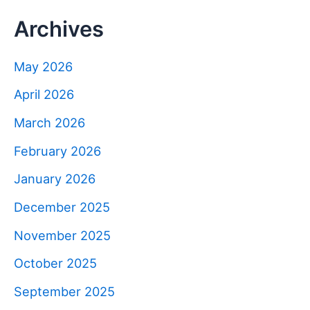
Archives
May 2026
April 2026
March 2026
February 2026
January 2026
December 2025
November 2025
October 2025
September 2025