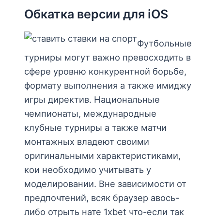
Обкатка версии для iOS
Футбольные
турниры могут важно превосходить в
сфере уровню конкурентной борьбе,
формату выполнения а также имиджу
игры директив. Национальные
чемпионаты, международные
клубные турниры а также матчи
монтажных владеют своими
оригинальными характеристиками,
кои необходимо учитывать у
моделировании. Вне зависимости от
предпочтений, всяк браузер авось-
либо отрыть нате 1xbet что-если так