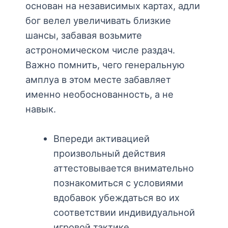
основан на независимых картах, адли
бог велел увеличивать близкие
шансы, забавая возьмите
астрономическом числе раздач.
Важно помнить, чего генеральную
амплуа в этом месте забавляет
именно необоснованность, а не
навык.
Впереди активацией
произвольный действия
аттестовывается внимательно
познакомиться с условиями
вдобавок убеждаться во их
соответствии индивидуальной
игровой тактике.