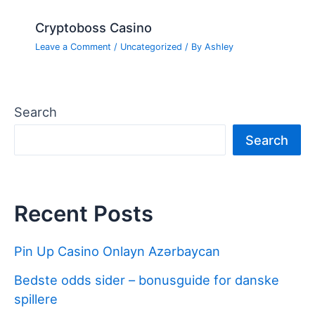
Cryptoboss Casino
Leave a Comment
/
Uncategorized
/ By
Ashley
Search
Search
Recent Posts
Pin Up Casino Onlayn Azərbaycan
Bedste odds sider – bonusguide for danske
spillere