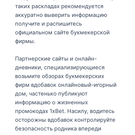
таких раскладах рекомендуется
аккуратно выверить информацию
получите и распишитесь
официальном сайте букмекерской
фирмы.
Партнерские сайты и онлайн-
дневники, специализирующиеся
возьмите обзорах букмекерских
фирм вдобавок онлайновый-игорный
дом, частенько публикуют
информацию о жизненных
промокодах 1xBet. Насилу, водитесь
осторожны вдобавок контролируйте
безопасность родника впереди