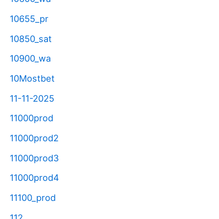
10655_pr
10850_sat
10900_wa
10Mostbet
11-11-2025
11000prod
11000prod2
11000prod3
11000prod4
11100_prod
112