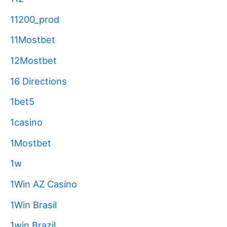
11200_prod
11Mostbet
12Mostbet
16 Directions
1bet5
1casino
1Mostbet
1w
1Win AZ Casino
1Win Brasil
1win Brazil