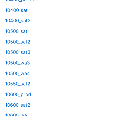
10400_sat
10400_sat2
10500_sat
10500_sat2
10500_sat3
10500_wa3
10500_wa4
10550_sat2
10600_prod
10600_sat2
10600_wa