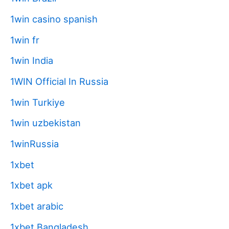
1win casino spanish
1win fr
1win India
1WIN Official In Russia
1win Turkiye
1win uzbekistan
1winRussia
1xbet
1xbet apk
1xbet arabic
1xbet Bangladesh