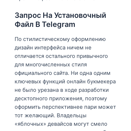
Запрос На Установочный
Файл В Telegram
По стилистическому оформлению
дизайн интерфейса ничем не
отличается остального привычного
для многочисленных стиля
официального сайта. Ни одна одним
ключевых функций онлайн букмекера
не было урезана в ходе разработки
десктопного приложения, поэтому
оформить перспективнее пари может
тот желающий. Владельцы
«яблочных» девайсов могут смело