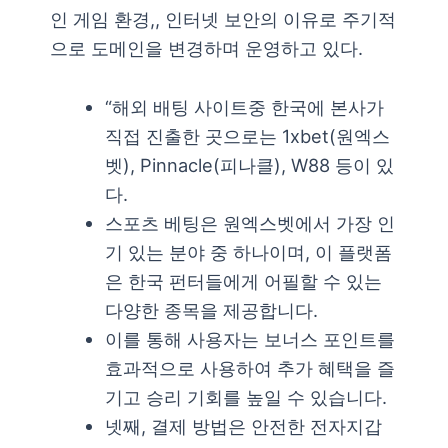
인 게임 환경,, 인터넷 보안의 이유로 주기적
으로 도메인을 변경하며 운영하고 있다.
“해외 배팅 사이트중 한국에 본사가
직접 진출한 곳으로는 1xbet(원엑스
벳), Pinnacle(피나클), W88 등이 있
다.
스포츠 베팅은 원엑스벳에서 가장 인
기 있는 분야 중 하나이며, 이 플랫폼
은 한국 펀터들에게 어필할 수 있는
다양한 종목을 제공합니다.
이를 통해 사용자는 보너스 포인트를
효과적으로 사용하여 추가 혜택을 즐
기고 승리 기회를 높일 수 있습니다.
넷째, 결제 방법은 안전한 전자지갑