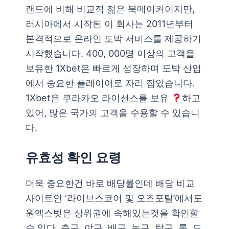
랜드에 비해 비교적 젊은 북메이커이지만,
러시아에서 시작된 이 회사는 2011년부터
본격적으로 온라인 도박 서비스를 제공하기
시작했습니다. 400, 000명 이상의 고객을
보유한 1Xbet은 빠르게 성장하며 도박 산업
에서 중요한 플레이어로 자리 잡았습니다.
1Xbet은 쿠라카오 라이선스를 보유
하고
있어, 많은 국가의 고객을 수용할 수 있습니
다.
유효성 확인 요령
더욱 중요한건 바로 배당률인데 배당 비교
사이트인 ‘라이브스코어 및 오즈포탈’에서도
원엑스벳은 상위권에 속해있는것을 확인할
수 있다. 축구, 야구, 배구, 농구, 탁구, 롤, 도