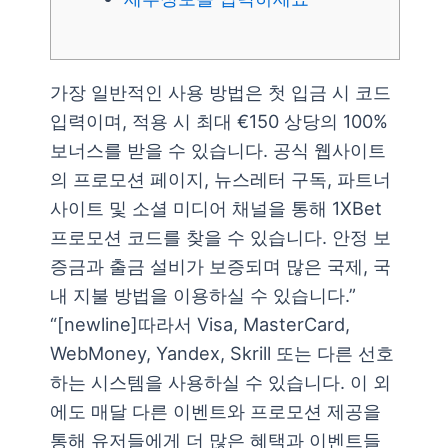
가장 일반적인 사용 방법은 첫 입금 시 코드
입력이며, 적용 시 최대 €150 상당의 100%
보너스를 받을 수 있습니다. 공식 웹사이트
의 프로모션 페이지, 뉴스레터 구독, 파트너
사이트 및 소셜 미디어 채널을 통해 1XBet
프로모션 코드를 찾을 수 있습니다. 안정 보
증금과 출금 설비가 보증되며 많은 국제, 국
내 지불 방법을 이용하실 수 있습니다.”
“[newline]따라서 Visa, MasterCard,
WebMoney, Yandex, Skrill 또는 다른 선호
하는 시스템을 사용하실 수 있습니다. 이 외
에도 매달 다른 이벤트와 프로모션 제공을
통해 유저들에게 더 많은 혜택과 이벤트들