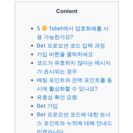
Content
5
1xbet에서 암호화폐를 사
용 가능한가요?
Bet 프로모션 코드 입력 과정
가입 버튼을 클릭하세요
코드가 유효하지 않다는 메시지
가 표시되는 경우
배팅 포인트와 잔액 포인트를 동
시에 활성화할 수 있나요?
유효성 확인 요령
Bet 가입
Bet 프로모션 코드에 대한 보너
스 포인트와 누적에 대해 안내드
리겠습니다