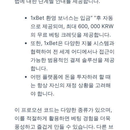
법에 대한 단계별 안내를 제공합니다.
1xBet 환영 보너스는 입금” “후 자동
으로 제공되며, 최대 600, 000 KRW
의 무료 베팅 크레딧을 제공합니다.
또한, 1xBet은 다양한 지불 시스템과
협력하여 전 세계 어디에서나 접근이
가능한 범용적인 결제 솔루션을 제공
합니다.
어떤 플랫폼에 돈을 투자하려 할 때
는 항상 자신의 재정 상황을 고려해
야 합니다.
이 프로모션 코드는 다양한 종류가 있으며,
이를 적절하게 활용하면 베팅 경험을 더욱
풍성하고 즐겁게 만들 수 있습니다. 다른 브