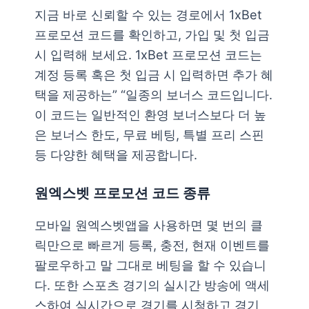
지금 바로 신뢰할 수 있는 경로에서 1xBet
프로모션 코드를 확인하고, 가입 및 첫 입금
시 입력해 보세요. 1xBet 프로모션 코드는
계정 등록 혹은 첫 입금 시 입력하면 추가 혜
택을 제공하는” “일종의 보너스 코드입니다.
이 코드는 일반적인 환영 보너스보다 더 높
은 보너스 한도, 무료 베팅, 특별 프리 스핀
등 다양한 혜택을 제공합니다.
원엑스벳 프로모션 코드 종류
모바일 원엑스벳앱을 사용하면 몇 번의 클
릭만으로 빠르게 등록, 충전, 현재 이벤트를
팔로우하고 말 그대로 베팅을 할 수 있습니
다. 또한 스포츠 경기의 실시간 방송에 액세
스하여 실시간으로 경기를 시청하고 경기