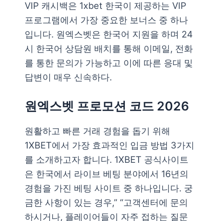
VIP 캐시백은 1xbet 한국이 제공하는 VIP
프로그램에서 가장 중요한 보너스 중 하나
입니다. 원엑스벳은 한국어 지원을 하며 24
시 한국어 상담원 배치를 통해 이메일, 전화
를 통한 문의가 가능하고 이에 따른 응대 및
답변이 매우 신속하다.
원엑스벳 프로모션 코드 2026
원활하고 빠른 거래 경험을 돕기 위해
1XBET에서 가장 효과적인 입금 방법 3가지
를 소개하고자 합니다. 1XBET 공식사이트
은 한국에서 라이브 베팅 분야에서 16년의
경험을 가진 베팅 사이트 중 하나입니다. 궁
금한 사항이 있는 경우,” “고객센터에 문의
하시거나, 플레이어들이 자주 접하는 질문