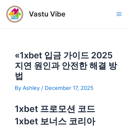
Skip
to
Vastu Vibe
Mai
content
Men
«1xbet 입금 가이드 2025
지연 원인과 안전한 해결 방
법
By
Ashley
/
December 17, 2025
1xbet 프로모션 코드
1xbet 보너스 코리아