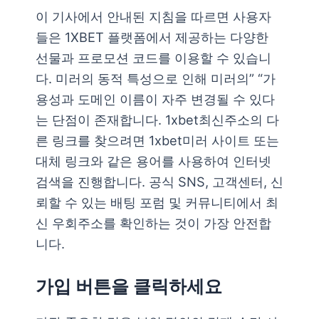
이 기사에서 안내된 지침을 따르면 사용자
들은 1XBET 플랫폼에서 제공하는 다양한
선물과 프로모션 코드를 이용할 수 있습니
다. 미러의 동적 특성으로 인해 미러의” “가
용성과 도메인 이름이 자주 변경될 수 있다
는 단점이 존재합니다. 1xbet최신주소의 다
른 링크를 찾으려면 1xbet미러 사이트 또는
대체 링크와 같은 용어를 사용하여 인터넷
검색을 진행합니다. 공식 SNS, 고객센터, 신
뢰할 수 있는 배팅 포럼 및 커뮤니티에서 최
신 우회주소를 확인하는 것이 가장 안전합
니다.
가입 버튼을 클릭하세요