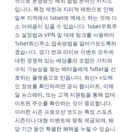
적으로 운영중인 해외 합법 온하인 카지노
입니다. 특정 제한과 지리적 제한으로 인해
일부 지역에서 1xbet에 액세스 하는 것에 다
소 어려움이 있을 수 있습니다. 1xbet우회주
소 설정법과 VPN 및 대체 링크를 사용하여
1xbet최신주소 접속방법을 알아가보도록하
겠습니다. 경기 전과 라이브 이벤트 모두에
대한 경쟁력 있는 배당률의 조합은 가치와
수익 가능성을 찾는 베터들에게 1xBet을 선
호하는 플랫폼으로 만듭니다. 최신» «도메
인 정보를 확인하려면 공식 웹사이트, 이메
일 뉴스레터, 또는 고객 지원팀을 통해 업데
이트된 주소를 확인하는 것이 중요합니다.
이러한 시즌 프로모션 코드는 특정 스포츠
시즌이나 대형 이벤트에 맞춰 제공되며, 해
당 기간 동안 특별한 혜택을 누릴 수 있습니