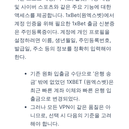
및 사이버 스포츠와 같은 주요 기능에 대한
액세스를 제공합니다. 1xBet(원엑스벳)에서
계정 인증을 위해 필요한 1xBet 출금 신분증
은 주민등록증이다. 계정에 개인 프로필을
설정하려면 이름, 생년월일, 주민등록번호,
발급일, 주소 등의 정보를 정확히 입력해야
한다.
기존 원화 입출금 수단으로 ‘은행 송
금’ 밖에 없었던 1XBET (원엑스벳)은
최근 빠른 계좌 이체와 빠른 은행 입
출금으로 변경되었다.
그러나 모든 VPN이 같은 품질은 아
니므로, 선택 시 다음의 기준을 고려
해야 합니다.