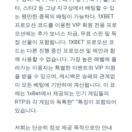
타, 스타2 등 그냥 지구상에서 배팅할 수 있
는 웬만한 종목의 배팅이 가능하다. 1XBET
프로모션 코드를 이용한 VIP 회원 전용 프로
모션에는 추가 보너스 자금, 무료 스핀 및 독
점 선물이 포함됩니다. 1XBET 프로모션 코
드는 다른 진행 중인 프로모션 및 제안과 함
께 사용할 수 없습니다. 가장 높은 레벨에 올
라가는 이용자는 특별한 이벤트와 VIP 지원
을 받을 수 있으며, 캐시백은 승패와 관계없
이 모든 베팅에 기반하여 계산됩니다. 이 표
에는 1xBet에서 제공되는 인기 게임들의
RTP와 각 게임의 독특한” “특징이 포함되어
있습니다.
저희는 단순히 정보 제공 목적으로만 안내