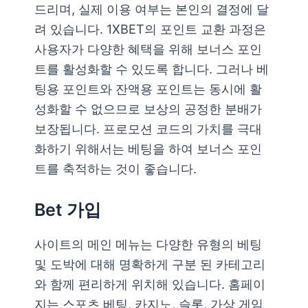
드리며, 실제 이용 여부는 본인의 결정에 달
려 있습니다. 1XBET의 포인트 교환 과정은
사용자가 다양한 혜택을 위해 보너스 포인
트를 활성화할 수 있도록 합니다. 그러나 베
팅용 포인트와 잔액용 포인트는 동시에 활
성화할 수 없으므로 보상의 공정한 분배가
보장됩니다. 프로모션 코드의 가치를 극대
화하기 위해서는 베팅을 하여 보너스 포인
트를 축적하는 것이 좋습니다.
Bet 가입
사이트의 메인 메뉴는 다양한 유형의 베팅
및 도박에 대해 명확하게 구분 된 카테고리
와 함께 편리하게 위치해 있습니다. 홈페이
지는 스포츠 베팅, 카지노, 슬롯, 가상 게임