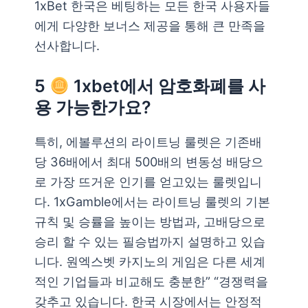
1xBet 한국은 베팅하는 모든 한국 사용자들
에게 다양한 보너스 제공을 통해 큰 만족을
선사합니다.
5
1xbet에서 암호화폐를 사
용 가능한가요?
특히, 에볼루션의 라이트닝 룰렛은 기존배
당 36배에서 최대 500배의 변동성 배당으
로 가장 뜨거운 인기를 얻고있는 룰렛입니
다. 1xGamble에서는 라이트닝 룰렛의 기본
규칙 및 승률을 높이는 방법과, 고배당으로
승리 할 수 있는 필승법까지 설명하고 있습
니다. 원엑스벳 카지노의 게임은 다른 세계
적인 기업들과 비교해도 충분한” “경쟁력을
갖추고 있습니다. 한국 시장에서는 안정적