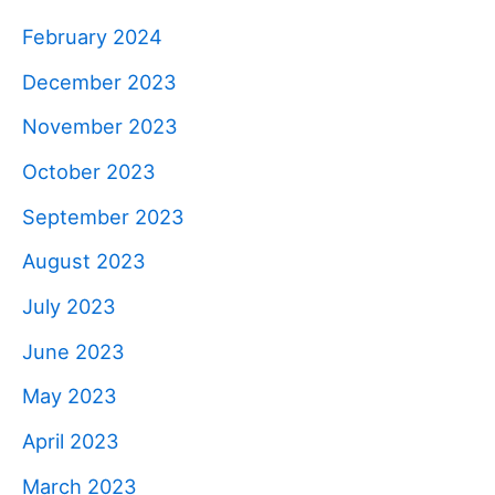
February 2024
December 2023
November 2023
October 2023
September 2023
August 2023
July 2023
June 2023
May 2023
April 2023
March 2023