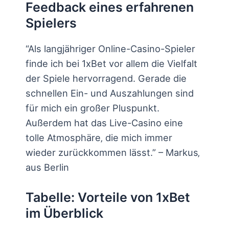
Feedback eines erfahrenen
Spielers
“Als langjähriger Online-Casino-Spieler
finde ich bei 1xBet vor allem die Vielfalt
der Spiele hervorragend. Gerade die
schnellen Ein- und Auszahlungen sind
für mich ein großer Pluspunkt.
Außerdem hat das Live-Casino eine
tolle Atmosphäre‚ die mich immer
wieder zurückkommen lässt.” – Markus‚
aus Berlin
Tabelle: Vorteile von 1xBet
im Überblick