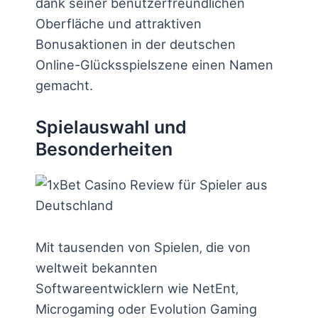
dank seiner benutzerfreundlichen
Oberfläche und attraktiven
Bonusaktionen in der deutschen
Online-Glücksspielszene einen Namen
gemacht.
Spielauswahl und
Besonderheiten
Mit tausenden von Spielen‚ die von
weltweit bekannten
Softwareentwicklern wie NetEnt‚
Microgaming oder Evolution Gaming