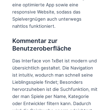
eine optimierte App sowie eine
responsive Website‚ sodass das
Spielvergnügen auch unterwegs
nahtlos funktioniert.
Kommentar zur
Benutzeroberfläche
Das Interface von 1xBet ist modern und
übersichtlich gestaltet. Die Navigation
ist intuitiv‚ wodurch man schnell seine
Lieblingsspiele findet; Besonders
hervorzuheben ist die Suchfunktion‚ mit
der man Spiele per Name‚ Kategorie
oder Entwickler filtern kann. Dadurch