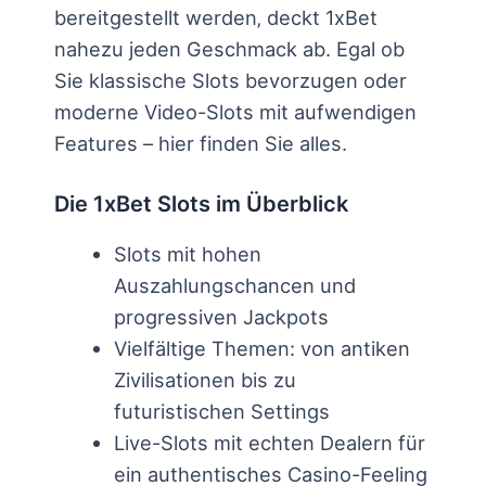
bereitgestellt werden‚ deckt 1xBet
nahezu jeden Geschmack ab. Egal ob
Sie klassische Slots bevorzugen oder
moderne Video-Slots mit aufwendigen
Features – hier finden Sie alles.
Die 1xBet Slots im Überblick
Slots mit hohen
Auszahlungschancen und
progressiven Jackpots
Vielfältige Themen: von antiken
Zivilisationen bis zu
futuristischen Settings
Live-Slots mit echten Dealern für
ein authentisches Casino-Feeling