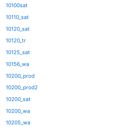
10100sat
10110_sat
10120_sat
10120_tr
10125_sat
10156_wa
10200_prod
10200_prod2
10200_sat
10200_wa
10205_wa