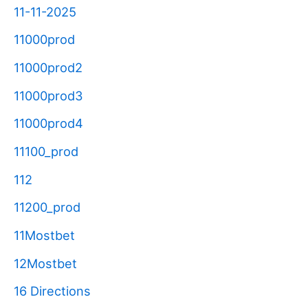
11-11-2025
11000prod
11000prod2
11000prod3
11000prod4
11100_prod
112
11200_prod
11Mostbet
12Mostbet
16 Directions