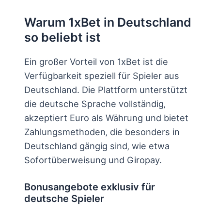
Warum 1xBet in Deutschland
so beliebt ist
Ein großer Vorteil von 1xBet ist die
Verfügbarkeit speziell für Spieler aus
Deutschland. Die Plattform unterstützt
die deutsche Sprache vollständig‚
akzeptiert Euro als Währung und bietet
Zahlungsmethoden‚ die besonders in
Deutschland gängig sind‚ wie etwa
Sofortüberweisung und Giropay.
Bonusangebote exklusiv für
deutsche Spieler