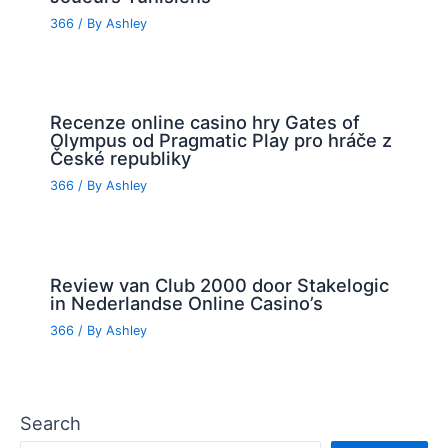
366
/ By
Ashley
Recenze online casino hry Gates of
Olympus od Pragmatic Play pro hráče z
České republiky
366
/ By
Ashley
Review van Club 2000 door Stakelogic
in Nederlandse Online Casino’s
366
/ By
Ashley
Search