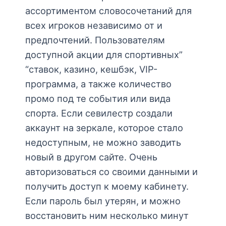
ассортиментом словосочетаний для
всех игроков независимо от и
предпочтений. Пользователям
доступной акции для спортивных”
“ставок, казино, кешбэк, VIP-
программа, а также количество
промо под те события или вида
спорта. Если севилестр создали
аккаунт на зеркале, которое стало
недоступным, не можно заводить
новый в другом сайте. Очень
авторизоваться со своими данными и
получить доступ к моему кабинету.
Если пароль был утерян, и можно
восстановить ним несколько минут