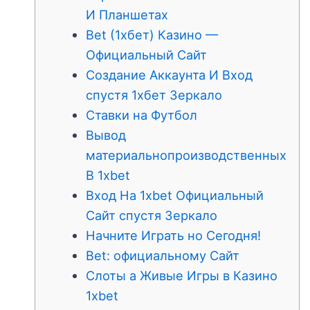
И Планшетах
Bet (1хбет) Казино —
Официальный Сайт
Создание Аккаунта И Вход
спустя 1хбет Зеркало
Ставки на Футбол
Вывод
материальнопроизводственных
В 1xbet
Вход На 1xbet Официальный
Сайт спустя Зеркало
Начните Играть но Сегодня!
Bet: официальному Сайт
Слоты а Живые Игры в Казино
1xbet