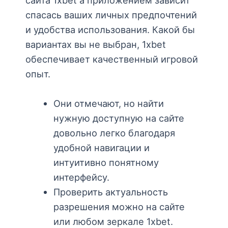
спасась ваших личных предпочтений
и удобства использования. Какой бы
вариантах вы не выбран, 1xbet
обеспечивает качественный игровой
опыт.
Они отмечают, но найти
нужную доступную на сайте
довольно легко благодаря
удобной навигации и
интуитивно понятному
интерфейсу.
Проверить актуальность
разрешения можно на сайте
или любом зеркале 1xbet.