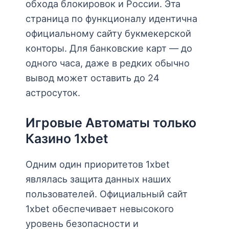
обхода блокировок и России. Эта
страница по функционалу идентична
официальному сайту букмекерской
конторы. Для банковские карт — до
одного часа, даже в редких обычно
вывод может оставить до 24
астросуток.
Игровые Автоматы только
Казино 1xbet
Одним один приоритетов 1xbet
являлась защита данных наших
пользователей. Официальный сайт
1xbet обеспечивает невысокого
уровень безопасности и