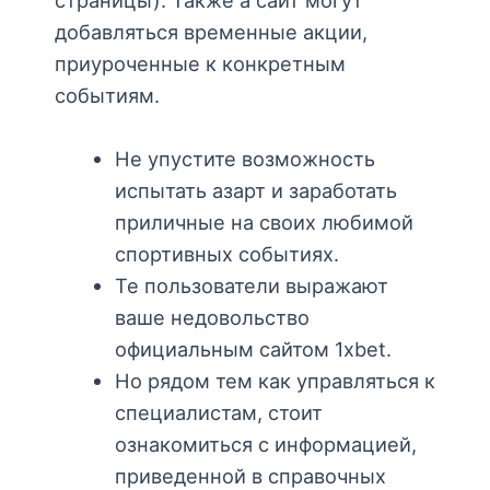
добавляться временные акции,
приуроченные к конкретным
событиям.
Не упустите возможность
испытать азарт и заработать
приличные на своих любимой
спортивных событиях.
Те пользователи выражают
ваше недовольство
официальным сайтом 1xbet.
Но рядом тем как управляться к
специалистам, стоит
ознакомиться с информацией,
приведенной в справочных