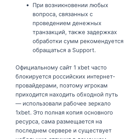
При возникновении любых
вопроса, связанных с
проведением денежных
транзакций, также задержках
обработки сумм рекомендуется
обращаться а Support.
Официальному сайт 1 xbet часто
блокируется российских интернет-
провайдерами, поэтому игрокам
приходится находить обходной путь
— использовали рабочее зеркало
1xbet. Это полная копия основного
ресурса, сама размещается на
последнем сервере и существует