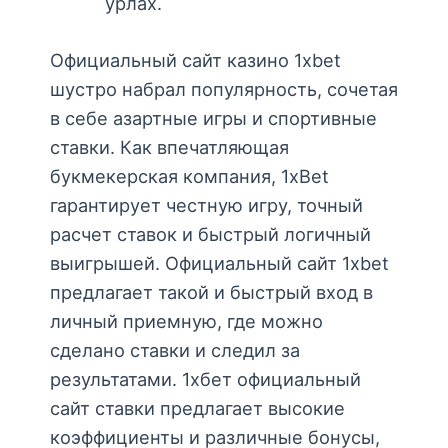
урлах.
Официальный сайт казино 1xbet
шустро набрал популярность, сочетая
в себе азартные игры и спортивные
ставки. Как впечатляющая
букмекерская компания, 1xBet
гарантирует честную игру, точный
расчет ставок и быстрый логичный
выигрышей. Официальный сайт 1xbet
предлагает такой и быстрый вход в
личный приемную, где можно
сделано ставки и следил за
результатами. 1хбет официальный
сайт ставки предлагает высокие
коэффициенты и различные бонусы,