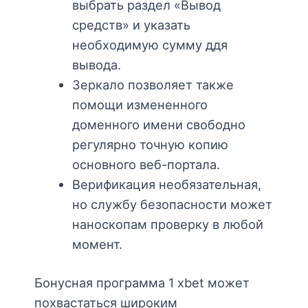
выбрать раздел «Вывод
средств» и указать
необходимую сумму ддя
вывода.
Зеркало позволяет также
помощи измененного
доменного имени свободно
регулярно точную копию
основного веб-портала.
Верификация необязательная,
но службу безопасности может
наноскопам проверку в любой
момент.
Бонусная программа 1 xbet может
похвастаться широким