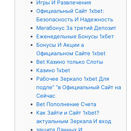
Игры И Развлечения
Официальный Сайт 1xbet:
Безопасность И Надежность
Мегабонус За третий Депозит
Еженедельные Бонусы 1хбет
Бонусы И Акции а
Официальном Сайте 1xbet
Bet Казино только Слоты
Казино 1xbet
Рабочее Зеркало 1xbet Для
подле” “в Официальный Сайт на
Сейчас
Bet Пополнение Счета
Как Зайти и Сайт 1xbet?
актуальным Зеркала И вход
защита Данных И