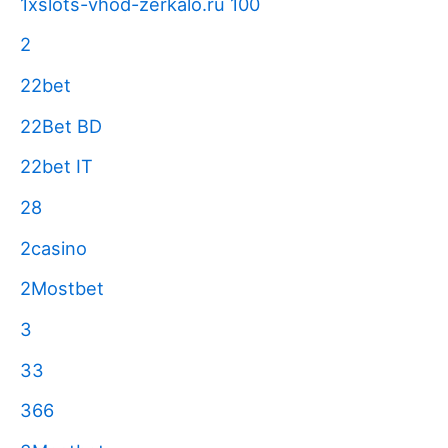
1xslots-vhod-zerkalo.ru 100
2
22bet
22Bet BD
22bet IT
28
2casino
2Mostbet
3
33
366