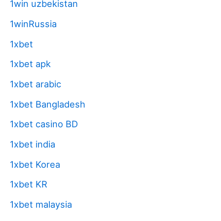
1win uzbekistan
1winRussia
1xbet
1xbet apk
1xbet arabic
1xbet Bangladesh
1xbet casino BD
1xbet india
1xbet Korea
1xbet KR
1xbet malaysia