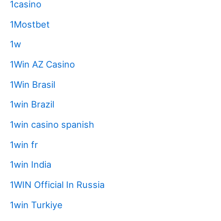
1casino
1Mostbet
1w
1Win AZ Casino
1Win Brasil
1win Brazil
1win casino spanish
1win fr
1win India
1WIN Official In Russia
1win Turkiye